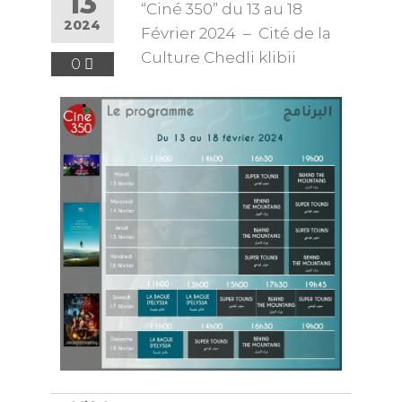
13
“Ciné 350” du 13 au 18
2024
Février 2024 – Cité de la
Culture Chedli klibii
0