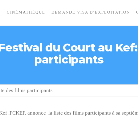
I
CINÉMATHÈQUE
DEMANDE VISA D’EXPLOITATION
estival du Court au Kef: 
participants
te des films participants
Kef ,FCKEF, annonce la liste des films participants à sa septièm