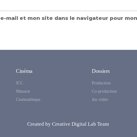
e-mail et mon site dans le navigateur pour mo
Cinéma
Dossiers
JCC
Production
Manarat
Co-production
Cinémathèque
Jeu vidéo
Created by Creative Digital Lab Team