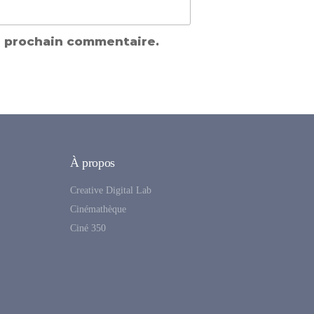
n prochain commentaire.
À propos
Creative Digital Lab
Cinémathèque
Ciné 350