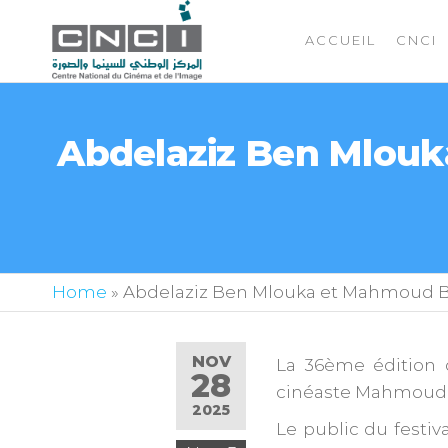
ACCUEIL
CNCI
Abdelaziz Ben Mlou
Home
»
Abdelaziz Ben Mlouka et Mahmoud B
NOV
La 36ème édition
28
cinéaste Mahmoud
2025
Le public du festiv