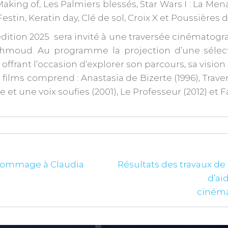
, Making of, Les Palmiers blessés, Star Wars I : La 
stin, Keratin day, Clé de sol, Croix X et Poussières d’
édition 2025 sera invité à une traversée cinématog
ud. Au programme la projection d’une sélectio
ffrant l’occasion d’explorer son parcours, sa vision
 films comprend : Anastasia de Bizerte (1996), Trave
le et une voix soufies (2001), Le Professeur (2012) et F
 hommage à Claudia
Résultats des travaux de
d’ai
cinéma