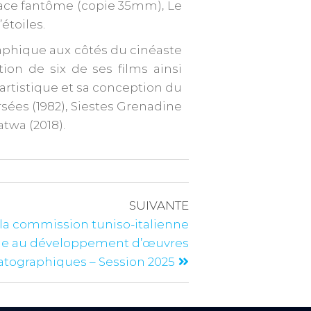
Menace fantôme (copie 35mm), Le
étoiles.
raphique aux côtés du cinéaste
n de six de ses films ainsi
 artistique et sa conception du
rsées (1982), Siestes Grenadine
atwa (2018).
SUIVANTE
 la commission tuniso-italienne
de au développement d’œuvres
tographiques – Session 2025