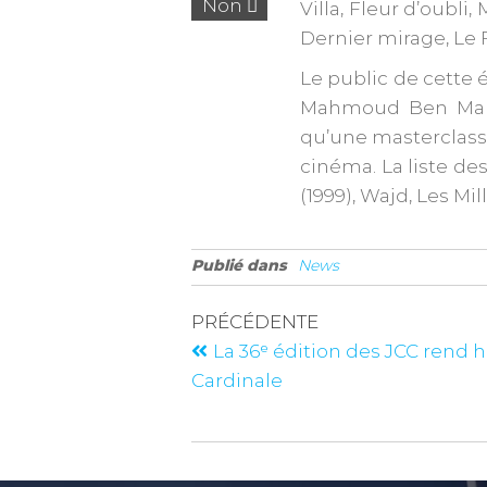
Non
Villa, Fleur d’oubli
Dernier mirage, Le Fe
Le public de cette 
Mahmoud Ben Mahmo
qu’une masterclass o
cinéma. La liste des
(1999), Wajd, Les Mil
Publié dans
News
PRÉCÉDENTE
La 36ᵉ édition des JCC rend
Cardinale