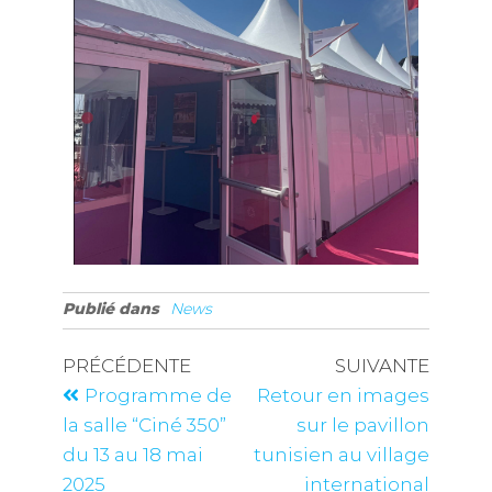
Publié dans
News
PRÉCÉDENTE
SUIVANTE
Programme de
Retour en images
la salle “Ciné 350”
sur le pavillon
du 13 au 18 mai
tunisien au village
2025
international