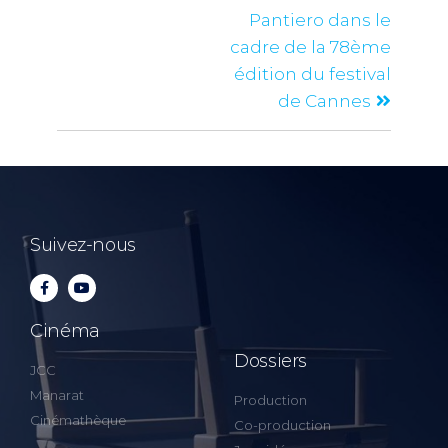
Pantiero dans le
cadre de la 78ème
édition du festival
de Cannes
Suivez-nous
Cinéma
Dossiers
JCC
Manarat
Production
Cinémathèque
Co-production